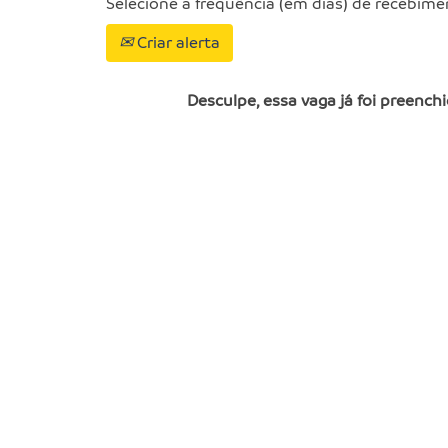
Selecione a frequência (em dias) de recebime
Criar alerta
Desculpe, essa vaga já foi preenchi